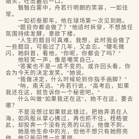
烟头，吐出最后一口。
翳翳白雾中，舟若行明朗的笑容，一如往
常。
一如初叁那年，他在球场第一次见到她。
“题目你都会做了？”他适时拆穿，不想放任
氛围持续发酵，意欲下楼。
“人生的题目可真难。我想，此时我会做了
一些题目，可能过了几年，又会忘。”睫毛微
闪，她斜首，看他，“你呢，你都会了吗？”
他轻笑一声，像是嘲笑自己。
“答案也不是一成不变的。或许回头看，你
会为今天的决定发笑。”她说。
“我做决定，什么时候轮到你指手画脚？”
“呐，南天远。”舟若行说，“高考后，如果
我还在这，就告诉你一个秘密吧。”
什么叫做“如果我还在这”，她不在这，要去
哪？
不是没想过如果就此错过，把她弄丢在人
海，如风般从掌心拂过，再也抓不住。桎梏彼
此，却投奔一个没有光亮的以后，他做不到。
她是他生命中的光，但他不想只有她照亮
他，他只能回馈一片黑暗。