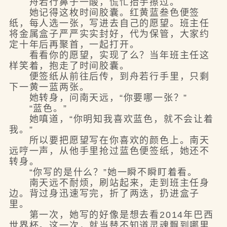
舟若行鼻子一酸，慌忙抬手擦过。
她记得这枚时间胶囊。红黄蓝叁色便签
纸，每人选一张，写进去自己的愿望。班主任
将金属盒子严严实实封好，代为保管，大家约
定十年后再聚首，一起打开。
看看你的愿望，实现了么？当年班主任这
样笑着，抱走了时间胶囊。
便签纸从前往后传，到舟若行手里，只剩
下一黄一蓝两张。
她转身，问南天远，“你要哪一张？”
“蓝色。”
她嗔道，“你明知我喜欢蓝色，就不会让着
我。”
所以要把愿望写在你喜欢的颜色上。南天
远哼一声，从他手里抢过蓝色便签纸，她还不
转身。
“你写的是什么？”她一瞬不瞬盯着看。
南天远不耐烦，刷站起来，走到班主任身
边。背过身迅速写完，折了两迭，扔进盒子
里。
第一次，她写的好像是想去看2014年巴西
世界杯。这一次，就当替不知道灵魂飘到哪里