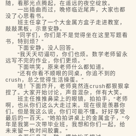
随，看那光点腾起，在遥远的夜空绽放。
一出插曲而过，晚修临近尾声，大家也都
没了心思看书。
班主任拿了一个大金属方盒子走进教室，
敲敲黑板，示意安静。
“同学们，你们是不是觉得坐在这里写题看
书，特别烦？”
下面安静，没人回答。
“我天天叨逼叨，你们也烦。数学老师留永
远写不完的作业，你们更烦。”
下面哄笑，原来老师什么都知道。
“还有你看不顺眼的同桌，你追不到的
crush，总之觉得生活操蛋。”
哇！下面炸开，老师竟然连crush都狠狠拿
捏了。大家开始讨论，声音混杂，伴有大笑。
班主任推推鼻梁上的眼镜，拍拍手，“老师
啊，也从你们这么大走过来。现在很是羡慕你
们。但是我这么说，你们可能不懂。好好享受
最后的一百天。”她拍拍讲桌上的金属盒子，“今
年是我第一次带毕业班，我想和你们一起，给
未来留一枚时间胶囊。”