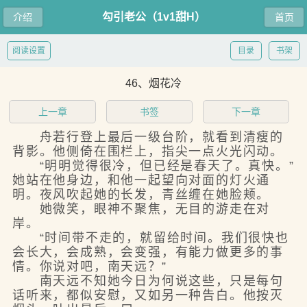
勾引老公（1v1甜H）
介绍
首页
阅读设置
目录
书架
46、烟花冷
上一章
书签
下一章
舟若行登上最后一级台阶，就看到清瘦的
背影。他侧倚在围栏上，指尖一点火光闪动。
“明明觉得很冷，但已经是春天了。真快。”
她站在他身边，和他一起望向对面的灯火通
明。夜风吹起她的长发，青丝缠在她脸颊。
她微笑，眼神不聚焦，无目的游走在对
岸。
“时间带不走的，就留给时间。我们很快也
会长大，会成熟，会变强，有能力做更多的事
情。你说对吧，南天远？”
南天远不知她今日为何说这些，只是每句
话听来，都似安慰，又如另一种告白。他按灭