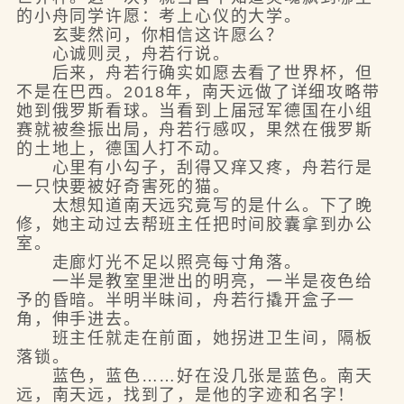
的小舟同学许愿：考上心仪的大学。
玄斐然问，你相信这许愿么？
心诚则灵，舟若行说。
后来，舟若行确实如愿去看了世界杯，但
不是在巴西。2018年，南天远做了详细攻略带
她到俄罗斯看球。当看到上届冠军德国在小组
赛就被叁振出局，舟若行感叹，果然在俄罗斯
的土地上，德国人打不动。
心里有小勾子，刮得又痒又疼，舟若行是
一只快要被好奇害死的猫。
太想知道南天远究竟写的是什么。下了晚
修，她主动过去帮班主任把时间胶囊拿到办公
室。
走廊灯光不足以照亮每寸角落。
一半是教室里泄出的明亮，一半是夜色给
予的昏暗。半明半昧间，舟若行撬开盒子一
角，伸手进去。
班主任就走在前面，她拐进卫生间，隔板
落锁。
蓝色，蓝色……好在没几张是蓝色。南天
远，南天远，找到了，是他的字迹和名字！