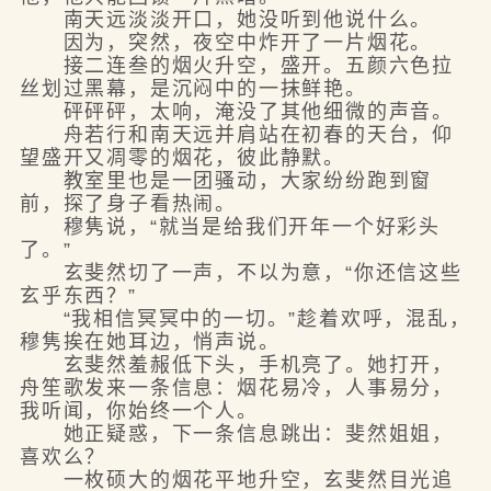
南天远淡淡开口，她没听到他说什么。
因为，突然，夜空中炸开了一片烟花。
接二连叁的烟火升空，盛开。五颜六色拉
丝划过黑幕，是沉闷中的一抹鲜艳。
砰砰砰，太响，淹没了其他细微的声音。
舟若行和南天远并肩站在初春的天台，仰
望盛开又凋零的烟花，彼此静默。
教室里也是一团骚动，大家纷纷跑到窗
前，探了身子看热闹。
穆隽说，“就当是给我们开年一个好彩头
了。”
玄斐然切了一声，不以为意，“你还信这些
玄乎东西？”
“我相信冥冥中的一切。”趁着欢呼，混乱，
穆隽挨在她耳边，悄声说。
玄斐然羞赧低下头，手机亮了。她打开，
舟笙歌发来一条信息：烟花易冷，人事易分，
我听闻，你始终一个人。
她正疑惑，下一条信息跳出：斐然姐姐，
喜欢么？
一枚硕大的烟花平地升空，玄斐然目光追