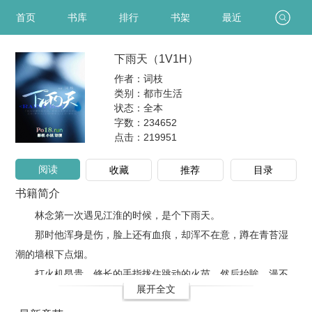
首页
书库
排行
书架
最近
下雨天（1V1H）
作者：词枝
类别：都市生活
状态：全本
字数：234652
点击：
219951
阅读
收藏
推荐
目录
书籍简介
林念第一次遇见江淮的时候，是个下雨天。
那时他浑身是伤，脸上还有血痕，却浑不在意，蹲在青苔湿
潮的墙根下点烟。
打火机昂贵，修长的手指拢住跳动的火苗，然后抬眸，漫不
展开全文
经心地看了她一眼。