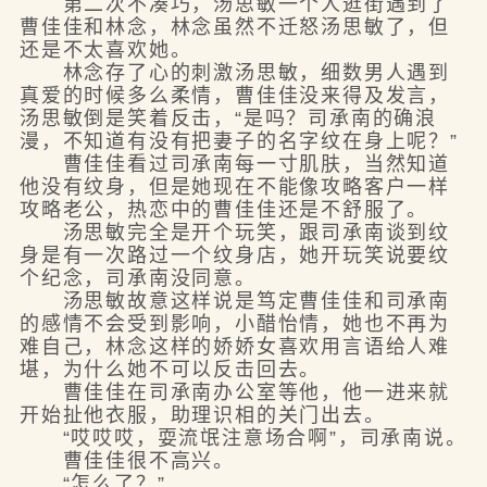
第二次不凑巧，汤思敏一个人逛街遇到了
曹佳佳和林念，林念虽然不迁怒汤思敏了，但
还是不太喜欢她。
林念存了心的刺激汤思敏，细数男人遇到
真爱的时候多么柔情，曹佳佳没来得及发言，
汤思敏倒是笑着反击，“是吗？司承南的确浪
漫，不知道有没有把妻子的名字纹在身上呢？”
曹佳佳看过司承南每一寸肌肤，当然知道
他没有纹身，但是她现在不能像攻略客户一样
攻略老公，热恋中的曹佳佳还是不舒服了。
汤思敏完全是开个玩笑，跟司承南谈到纹
身是有一次路过一个纹身店，她开玩笑说要纹
个纪念，司承南没同意。
汤思敏故意这样说是笃定曹佳佳和司承南
的感情不会受到影响，小醋怡情，她也不再为
难自己，林念这样的娇娇女喜欢用言语给人难
堪，为什么她不可以反击回去。
曹佳佳在司承南办公室等他，他一进来就
开始扯他衣服，助理识相的关门出去。
“哎哎哎，耍流氓注意场合啊”，司承南说。
曹佳佳很不高兴。
“怎么了？”