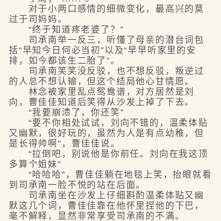
对于小两口感情的细微变化，最高兴的莫
过于司妈妈。
“终于知道疼老婆了？”
司承南举一反三，听懂了母亲的潜台词包
括“早知今日何必当初”以及“早早听家里的安
排，如今都该生二胎了”。
司承南笑笑没反驳，也不想反驳，叛逆过
的人总不想认输，但这个结局他心甘情愿。
林念被家里乱点鸳鸯谱，对方居然是刘
向，曹佳佳知道后笑得从沙发上掉了下去。
“我要崩溃了，你还笑”
“要不你相处试试，刘向不错的，温柔体贴
又幽默，很好玩的，虽然为人是有点幼稚，但
是长得帅啊”，曹佳佳说。
“拉倒吧，别说他是你前任。刘向在我这顶
多算个姐妹”
“哈哈哈”，曹佳佳躺在地毯上笑，抬眼就看
到司承南一脸不悦的站在后面。
司承南坐在沙发上仔细斟酌温柔体贴又幽
默这几个词，曹佳佳靠在他怀里捏他的下巴，
毫不解释，显然非常享受司承南的不满。