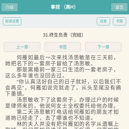
拿捏 （高H）
介绍
首页
阅读设置
目录
书架
31.终生负责（完结）
上一章
书签
下一章
何雁如最后一次来找汤思敏是在三天前，
她把名下的一套房子留给了汤思敏。
那是离婚前一家三口生活的一套老房子，
这么多年谁也没回去过。
“你认真活好自己的日子就好，以后我们不
会再见”，何雁如说完就走了，从头至尾没有摘
下墨镜。
汤思敏收下了这套房子，办理过户的时候
是律师来的，他说何女士全权委托给他办理。
第二天汤思敏打电话给何雁如的朋友才知
道她已经走了，去了哪谁也不知道。
林的夫人并没有把何雁如的名字从遗嘱上