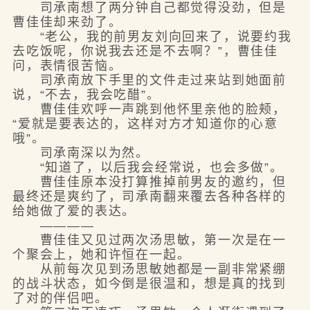
司承南想了两分钟自己都觉得没劲，但是
曹佳佳却来劲了。
“老公，我的前男友刘向回来了，说要约我
去吃饭呢，你说我去还是不去啊？”，曹佳佳
问，表情很苦恼。
司承南放下手里的文件走过来站到她面前
说，“不去，我会吃醋”。
曹佳佳欢呼一声跳到他怀里亲他的脸颊，
“爱就是要表达的，这样对方才知道你的心意
哦”。
司承南深以为然。
“知道了，以后我会经常说，也会多做”。
曹佳佳原本没打算推掉前男友的邀约，但
最终还是爽约了，司承南翻来覆去各种各样的
给她做了爱的表达。
————
曹佳佳又见过两次汤思敏，第一次是在一
个聚会上，她和许恒在一起。
从前每次见到汤思敏她都是一副非常紧绷
的战斗状态，如今倒是很温和，想是真的找到
了对的伴侣吧。