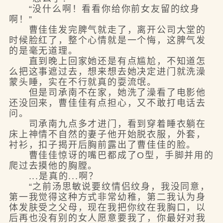
“没什么啊！看看你给你前女友留的纹身
啊！”
曹佳佳发完脾气就走了，离开公司大堂的
时候脸红了，整个心情就是一个悔，这脾气发
的是毫无道理。
直到晚上回家她还是有点尴尬，不知道怎
么把这事遮过去，想来想去她决定进门就洗澡
蒙头睡，实在不行就真的耍流氓。
但是司承南不在家，她洗了澡看了电影他
还没回来，曹佳佳有点担心，又不敢打电话去
问。
司承南九点多才进门，看到穿着睡衣躺在
床上神情不自然的妻子他开始脱衣服，外套，
衬衫，扣子揭开后胸前露出了曹佳佳的脸。
曹佳佳惊讶的嘴巴都成了O型，手脚并用的
爬过去摸他的胸膛。
...是真的...啊？
“之前汤思敏说要纹情侣纹身，我没同意，
第一我觉得这种方式非常幼稚，第二我认为身
体发肤受之父母，现在我把你纹在我胸口，以
后再也没有别的女人愿意要我了，你最好对我