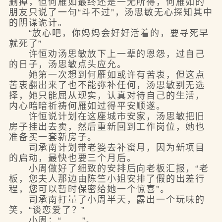
删掉，但何雁如最终还是一无所得，何雁如的
朋友只说了一句“斗不过”，汤思敏无心探知其中
的阴谋诡计。
“放心吧，你妈妈会好好活着的，要寻死早
就死了”
许恒劝汤思敏放下上一辈的恩怨，过自己
的日子，汤思敏点头应允。
她第一次想到何雁如或许有苦衷，但这点
苦衷翻出来了也不能弥补任何，汤思敏别无选
择，她只能屈从现实，认真对待自己的生活，
内心暗暗祈祷何雁如过得平安顺遂。
许恒说计划在这座城市安家，汤思敏把旧
房子挂出去卖，然后重新回到工作岗位，她也
准备买一套新房子。
司承南计划带老婆去补蜜月，因为新项目
的启动，最快也要三个月后。
小周做好了细致的安排后向老板汇报，“老
板，您夫人那边由陈竺小姐安排了假的出差行
程，您可以暂时保密给她一个惊喜”。
司承南打量了小周半天，露出一个玩味的
笑，“谈恋爱了？”
小周；“......”。