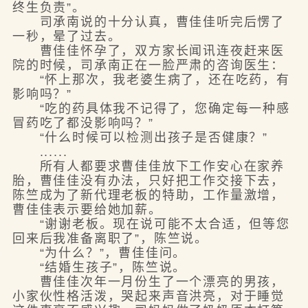
终生负责”。
司承南说的十分认真，曹佳佳听完后愣了
一秒，晕了过去。
曹佳佳怀孕了，双方家长闻讯连夜赶来医
院的时候，司承南正在一脸严肃的咨询医生：
“怀上那次，我老婆生病了，还在吃药，有
影响吗？”
“吃的药具体我不记得了，您确定每一种感
冒药吃了都没影响吗？”
“什么时候可以检测出孩子是否健康？”
......
所有人都要求曹佳佳放下工作安心在家养
胎，曹佳佳没有办法，只好把工作交接下去，
陈竺成为了新代理老板的特助，工作量激增，
曹佳佳表示要给她加薪。
“谢谢老板。现在说可能不太合适，但等您
回来后我准备离职了”，陈竺说。
“为什么？”，曹佳佳问。
“结婚生孩子”，陈竺说。
曹佳佳次年一月份生了一个漂亮的男孩，
小家伙性格活泼，哭起来声音洪亮，对于睡觉