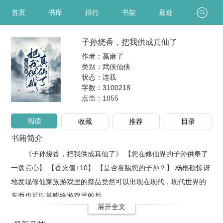
首页
书库
排行
书架
最近
子孙烧香，把我供成真仙了
作者：嬴麻了
类别：武侠仙侠
状态：连载
字数：3100218
点击：
1055
阅读
收藏
推荐
目录
书籍简介
《子孙烧香，把我供成真仙了》 【您在修仙界的子孙供奉了
一盘点心】 【香火值+10】 【是否赏赐您的子孙？】 杨根硕惊讶
地发现修仙家族游戏里的祭品竟然可以出现在现代，现代世界的
东西也可以赏赐给游戏里的后..
展开全文