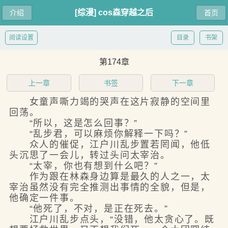
[综漫] cos森穿越之后
介绍
首页
阅读设置
目录
书架
第174章
上一章
书签
下一章
女童声嘶力竭的哭声在这片寂静的空间里
回荡。
“所以，这是怎么回事？”
“乱步君，可以麻烦你解释一下吗？”
众人的催促，江户川乱步置若罔闻，他低
头沉思了一会儿，转过头问太宰治。
“太宰，你也有想到什么吧？”
作为跟在林森身边算是最久的人之一，太
宰治虽然没有完全推测出事情的全貌，但是，
他确定一件事。
“他死了，不对，是正在死去。”
江户川乱步点头，“没错，他太贪心了。既