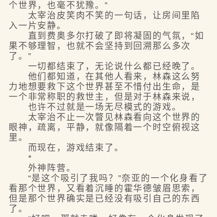
个世界，也毫不犹豫。”
太宰治皮笑肉不笑的一句话，让房间里陷
入一片安静。
直到费奥多尔打破了即将凝固的气氛，“如
果不够理智，也就不会坚持到回溯那么多次
了。”
一切都结束了，无论说什么都已经晚了。
他们都知道，在其他人看来，林森这么努
力地想要救下这个世界甚至不惜付出生命，是
一个非常称职的救世主，但是对于林森来说，
也许不过就是一场无尽模式的游戏。
太宰治不止一次瞥见林森看向这个世界的
眼神，疏离，平静，就像隔着一个时空俯视这
里。
而现在，游戏结束了。
*
外神阵营。
“是这个吸引了我吗？”奈亚的一个化身看了
看那个世界，又看着沉睡的霍华德皱眉思索，
但是那个世界确实是已经没有吸引自己的东西
了。