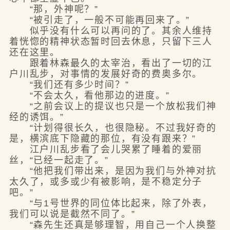
“那，外神呢？”
“被引走了，一般不可能再回来了。”
似乎没有什么可以再问的了。其余人维持
着恍惚的精神状态暂时回去休息，只留下三人
还在这里。
跟着林森最久的太宰治，看出了一切的江
户川乱步，对事情的发展好奇的费奥多尔。
“我们还有多少时间？”
“不会太久，看他那边的进度。”
“之前会议上的提议也只是一个放松我们神
经的诱饵。”
“计划得很长久，也很隐秘。不过我好奇的
是，横滨底下隐藏的那位，有没有跟来？”
江户川乱步看了会儿哭累了睡着的爱丽
丝，“已经一起走了。”
“他把我们带出来，是因为我们与外神对抗
太久了，或多或少有被影响，是不稳定分子
吧。”
“与1号世界的同位体比起来，除了外表，
我们可以说是截然不同了。”
“森先生还真是够理智，用自己一个人换整