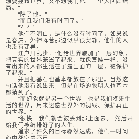
想要拯救世界，又不想我们死。一个大团圆结
局。”
“除了他。”
“而且我们没有时间了。”
“？？”
他们不明白，是什么没有时间了，如果说
是眷属，外神阵营那边似乎很安静，他们的人
也没有变异。
江户川乱步：“他给世界施加了一层幻象，
把真实的世界笼罩了起来，就像套娃一样，没
有出来的人都生活在了最里面的一层，被保护
了起来。”
并且把基石也基本都放在了那里。当然这
句话他没有说出来，但是在场的聪明人也基本
都猜到了。
“而幻象就是另一个世界，也是我们将来生
活的世界，用来迷惑世界外的视线、保护真正
的世界。”
“很快，我们就会被丢到那上面去。”然后开
始我们被编排好了的人生。
追求了许久的目标骤然达成，他们一时间
心中都空虚不已。