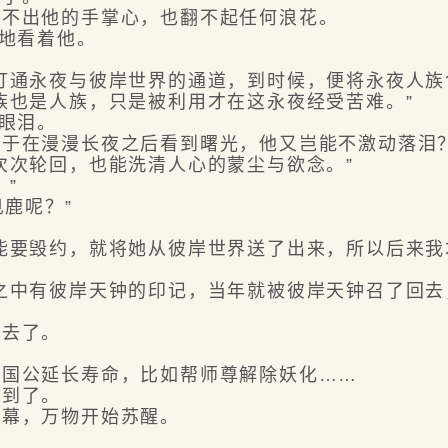
不出他的手掌心，也翻不起任何浪花。
地看着他。
通永夜与彼岸世界的通道，到时候，便将永夜人族
也是人族，只是被利用才在这永夜经受苦难。”
眼泪。
于在漫漫长夜之后看到曙光，他又岂能不激动落泪
次轮回，也能洗清人心的蒙尘与欲念。”
”
鹿呢？”
要毁约，就将她从彼岸世界送了出来，所以后来我
中有彼岸天钟的印记，当年就被彼岸天钟召了回去
去了。
国公延长寿命，比如帮师尊解除妖化……
到了。
幕，万物开始苏醒。