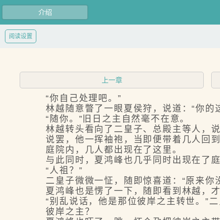
介绍
阅读设置
上一章
“你自己处理吧。”
林越随意瞥了一眼夏侯狩，说道：“你的这
“随你。”旧日之主自然毫不在意。
林越转头看向了二皇子、总殿主等人，说道
说罢，他一挥袖袍，当即便带着几人回到
庭院内，几人都出现在了这里。
与此同时，夏鸿峰也几乎同时出现在了庭
“人祖？”
二皇子微微一怔，随即惊喜道：“原来你没
夏鸿峰也是愣了一下，随即看到林越，才意
“别乱说话，他是那位彼岸之主转世。”二
彼岸之主？