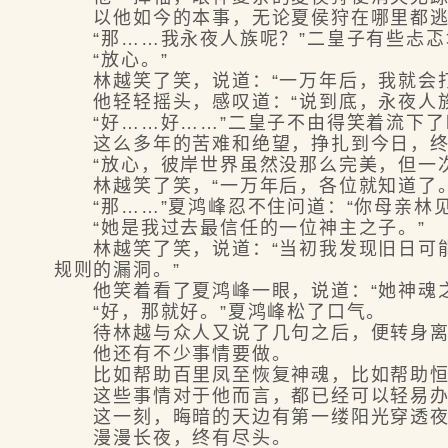
以他如今的本事，无论夏侯狩在哪里都逃
“那……我永夜人族呢？”二皇子有些忐忑
“放心。”
林越笑了笑，说道：“一万年后，我就会打
他轻轻摇头，感叹道：“说到底，永夜人族
“好……好……”二皇子不由得笑着流下了
这么多年的苦难和绝望，挣扎到今日，终
“放心，彼岸世界虽然没那么完美，但一次
林越笑了笑，“一万年后，各位就知道了。
“那……”夏鸿峰忍不住问道：“你母亲林见
“她是我过去最信任的一位神主之子。”
林越笑了笑，说道：“当初我发现旧日可能
规则的漏洞。”
他笑着看了夏鸿峰一眼，说道：“她神魂之
“好，那就好。”夏鸿峰松了口气。
待林越与众人又说了几句之后，便转身离
他还有不少事情要做。
比如帮助百里凤至恢复神魂，比如帮助恒
这些事情对于他而言，都已经可以轻易办
这一刻，晦暗的天边有第一缕阳光穿透夜
漫漫长夜，终有尽头。