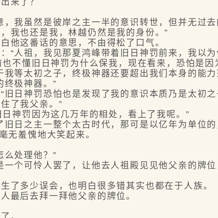
出来了？
，我虽然是彼岸之主一半的意识转世，但并无过去
，我也还是我，林越仍然是我的身份。”
白他这番话的意思，不由得松了口气。
“人祖，我见那夏鸿峰带着旧日神罚前来，我以为
也不懂旧日神罚为什么保我，现在看来，恐怕是因
我等太初之子，终极神器还要超出我们本身的能力
终极神器。”
旧日神罚恐怕也是发现了我的意识本质乃是太初之
住了我父亲。”
日神罚因为这几万年的相处，看上了我呢。”
旧日之主一整个太古时代，那可是以亿年为单位的
毫无羞愧地大笑起来。
么处理他？”
一个可怜人罢了，让他去人祖殿见见他父亲的牌位
生了多少误会，也明白很多错其实也都在于人族。
人最后去拜一拜他父亲的牌位。
了。