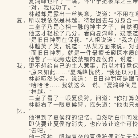
夏鸿峰也吓了一跳，怀个孕把彼岸之主带
“对，我成功了。”
林越却是露出一丝笑意，说道：“不用在意
复，所以我依然是林越，待我回去与分身合一
二皇子乃是心相一脉的神主之子，自然明
他这才轻松了几分，看向夏鸿峰，疑惑道：
“是旧日神罚在保我。”人祖说道：“我之前
林越笑了笑，说道：“从某方面来说，对于
“而旧日神罚，就是一件最擅长窥探本质的
他瞥了一眼旁边被禁锢的夏侯狩，说道：“
我，更不想给自己的主人惹事，所以才特意保
“原来如此……”夏鸿峰恍然，“我还以为旧
林越哑然失笑，说道：“旧日神罚可是跟了
“哈哈哈……我就这么一说。”夏鸿峰倒是
“林越。”
二皇子看了一眼夏侯狩，问道：“你打算怎
林越看了一眼夏侯狩，摇头道：“他也只是
忆。”
他得到了夏侯狩的记忆，自然明白中间发
即使要让夏侯狩消失，也应该让这个可怜
“去吧。”
他一挥袖，眼神复杂的夏侯狩便消失无踪