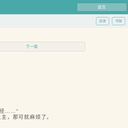
首页
目录
书架
下一章
经……”
之主，那可就麻烦了。