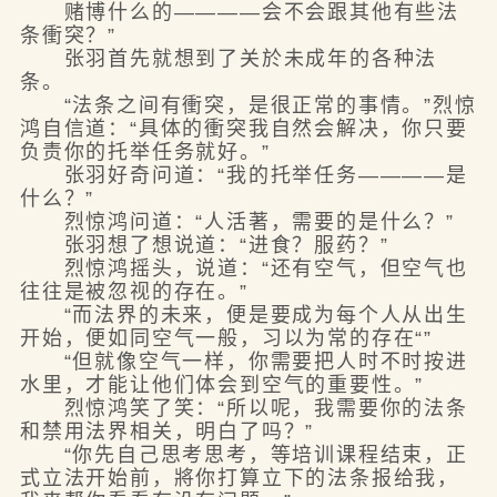
赌博什么的————会不会跟其他有些法
条衝突？”
张羽首先就想到了关於未成年的各种法
条。
“法条之间有衝突，是很正常的事情。”烈惊
鸿自信道：“具体的衝突我自然会解决，你只要
负责你的托举任务就好。”
张羽好奇问道：“我的托举任务————是
什么？”
烈惊鸿问道：“人活著，需要的是什么？”
张羽想了想说道：“进食？服药？”
烈惊鸿摇头，说道：“还有空气，但空气也
往往是被忽视的存在。”
“而法界的未来，便是要成为每个人从出生
开始，便如同空气一般，习以为常的存在“”
“但就像空气一样，你需要把人时不时按进
水里，才能让他们体会到空气的重要性。”
烈惊鸿笑了笑：“所以呢，我需要你的法条
和禁用法界相关，明白了吗？”
“你先自己思考思考，等培训课程结束，正
式立法开始前，將你打算立下的法条报给我，