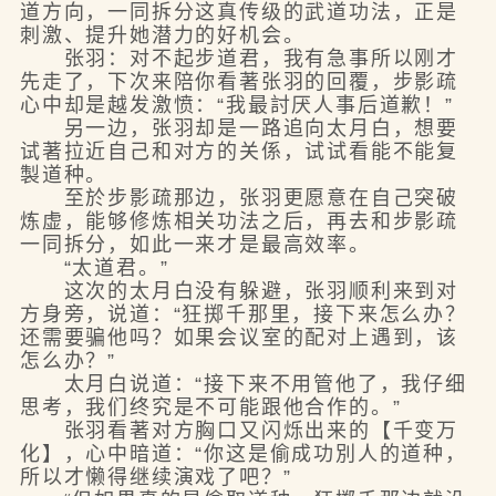
道方向，一同拆分这真传级的武道功法，正是
刺激、提升她潜力的好机会。
张羽：对不起步道君，我有急事所以刚才
先走了，下次来陪你看著张羽的回覆，步影疏
心中却是越发激愤：“我最討厌人事后道歉！”
另一边，张羽却是一路追向太月白，想要
试著拉近自己和对方的关係，试试看能不能复
製道种。
至於步影疏那边，张羽更愿意在自己突破
炼虚，能够修炼相关功法之后，再去和步影疏
一同拆分，如此一来才是最高效率。
“太道君。”
这次的太月白没有躲避，张羽顺利来到对
方身旁，说道：“狂掷千那里，接下来怎么办？
还需要骗他吗？如果会议室的配对上遇到，该
怎么办？”
太月白说道：“接下来不用管他了，我仔细
思考，我们终究是不可能跟他合作的。”
张羽看著对方胸口又闪烁出来的【千变万
化】，心中暗道：“你这是偷成功別人的道种，
所以才懒得继续演戏了吧？”