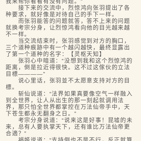
我来帮你看看有没有问题。”
接下来的交流中，烈惊鸿向张羽提出了各
种要求，就好像是对待自己的手下一样。
而张羽能答的问题就答，答不上来的问题
就换考宗分身，让烈惊鸿看向他的目光越来越
不一样。
当交流结束时，张羽感觉到对方的胸口，
三个道种痕跡中有一个越闪越快，最终显露出
了第一个道种的名字：【灵枢天知】
张羽心中暗道：“没想到我和这个烈惊鸿的
距离，倒是拉近得很快。这不过这傢伙的立法
目標————”
说心里话，张羽並不太愿意支持对方的目
標。
斩仙说道：“法界如果真要像空气一样融入
到全世界，让人从出生的那一刻起就调用法
界，那只怕全世界都掌控在万法仙帝手中，天
下苍生都永无翻身之日。”
考宗分身说道：“说来这是好事！昆墟的未
来，总有人要执掌天下，还有谁比万法仙帝更
合適？”
福姬说道：“支持倒也不是不行，反正就算