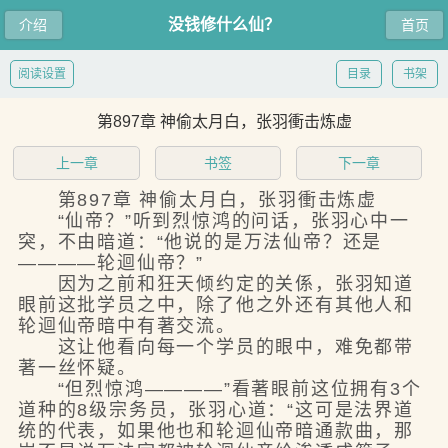
没钱修什么仙？
介绍
首页
阅读设置
目录
书架
第897章 神偷太月白，张羽衝击炼虚
上一章
书签
下一章
第897章 神偷太月白，张羽衝击炼虚
“仙帝？”听到烈惊鸿的问话，张羽心中一
突，不由暗道：“他说的是万法仙帝？还是
————轮迴仙帝？”
因为之前和狂天倾约定的关係，张羽知道
眼前这批学员之中，除了他之外还有其他人和
轮迴仙帝暗中有著交流。
这让他看向每一个学员的眼中，难免都带
著一丝怀疑。
“但烈惊鸿————”看著眼前这位拥有3个
道种的8级宗务员，张羽心道：“这可是法界道
统的代表，如果他也和轮迴仙帝暗通款曲，那