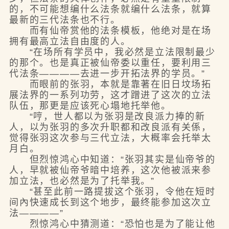
的，不可能想编什么法条就编什么法条，就算
最新的三代法条也不行。
而有仙帝赏他的法条模板，他绝对是在场
拥有最高立法自由度的人。
“在场所有学员中，我必然是立法限制最少
的那个。也是真正被仙帝委以重任，要利用三
代法条————去进一步开拓法界的学员。”
而眼前的张羽，本就是靠著在旧日坟场拓
展法界的一系列功劳，这才蹭进了这次的立法
队伍，那更是应该死心塌地托举他。
“哼，世人都以为张羽是改良派力捧的新
人，以为张羽的多次升职都和改良派有关係，
觉得张羽这次参与三代立法，大概率会托举太
月白。
但烈惊鸿心中知道：“张羽其实是仙帝爷的
人，早就被仙帝爷暗中培养，这次他被派来参
加立法，也必然是为了托举我。”
“甚至此前一路提拔这个张羽，令他在短时
间內快速成长到这个地步，最终能参加这次立
法————”
烈惊鸿心中猜测道：“恐怕也是为了能让他