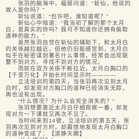
张羽的脑海中，福姬问道：“斩仙，他说的
故人是你吗？”
斩仙说道：“也许吧，谁知道呢？”
斩仙心中暗道：“我当初了解的那个太月
白，是真实的你吗？我可不知道你还拥有偷取
道种的能力。”
虽然张羽自觉在斩仙的辅助下，和太月白
的关係越拉越近，但他仍旧能感觉到，太月白
似乎在秘密谋划著名什么事情，经常会出现联
繫不到对方、寻找不到对方的情况。
而就在双方关係不断拉近，太月白胸口的
【千变万化】开始长时间显示时————
立法培训的第四天，当张羽再次见到太月
白时，却发现对方胸口的道种已经消失无踪，
再也没有出现。
“什么情况？为什么会完全消失的？”
张羽想要靠近太月白仔细观察一番，却发
现对方一下课就又再次不见了。
当时间来到14號，立法培训的第五天，张
羽再次见到对方时，却震惊地发现太月白胸口
的道种变成了：【清静天闕】