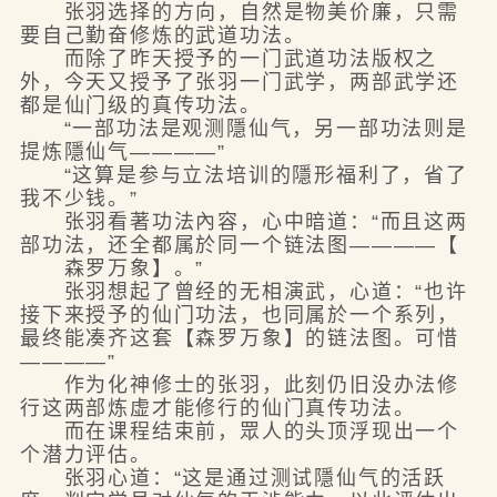
张羽选择的方向，自然是物美价廉，只需
要自己勤奋修炼的武道功法。
而除了昨天授予的一门武道功法版权之
外，今天又授予了张羽一门武学，两部武学还
都是仙门级的真传功法。
“一部功法是观测隱仙气，另一部功法则是
提炼隱仙气————”
“这算是参与立法培训的隱形福利了，省了
我不少钱。”
张羽看著功法內容，心中暗道：“而且这两
部功法，还全都属於同一个链法图————【
森罗万象】。”
张羽想起了曾经的无相演武，心道：“也许
接下来授予的仙门功法，也同属於一个系列，
最终能凑齐这套【森罗万象】的链法图。可惜
————”
作为化神修士的张羽，此刻仍旧没办法修
行这两部炼虚才能修行的仙门真传功法。
而在课程结束前，眾人的头顶浮现出一个
个潜力评估。
张羽心道：“这是通过测试隱仙气的活跃