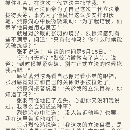
抓住机会，在这次三代立法中托举我。”
一想到万法仙帝为了自己这次三代立法能
拔得头筹，事先为了他做出这么多安排和伏
笔，烈惊鸿心中便微微激动：“为了栽培我，仙
帝爷他真是用心良苦！”
就是对於眼前张羽的境界，烈惊鸿感到有
些不满意，问道：“只有化神吗？你什么时候能
突破炼虚？”
张羽说道：“申请的时间是5月15日。”
“还有4天吗？”烈惊鸿微微点了点头，说
道：“到时候抓紧突破，別在正式立法的时候拖
我后腿。”
感受著烈惊鸿看自己像是看小弟的眼神，
张羽感觉对方和自己的关係似乎被拉近了。
烈惊鸿接著说道：“关於我的立法目標，你
知道了吗？”
张羽奇怪地摇了摇头，心想你又没和我说
过，我怎么会知道这种事？
烈惊鸿心中暗道：“没人告诉他吗？也罢，
我在这里告诉他就行。”
只听烈惊鸿说道：“我这次的立法目標，是