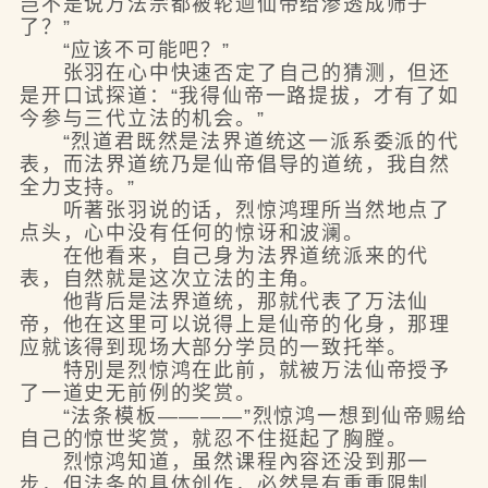
岂不是说万法宗都被轮迴仙帝给渗透成筛子
了？”
“应该不可能吧？”
张羽在心中快速否定了自己的猜测，但还
是开口试探道：“我得仙帝一路提拔，才有了如
今参与三代立法的机会。”
“烈道君既然是法界道统这一派系委派的代
表，而法界道统乃是仙帝倡导的道统，我自然
全力支持。”
听著张羽说的话，烈惊鸿理所当然地点了
点头，心中没有任何的惊讶和波澜。
在他看来，自己身为法界道统派来的代
表，自然就是这次立法的主角。
他背后是法界道统，那就代表了万法仙
帝，他在这里可以说得上是仙帝的化身，那理
应就该得到现场大部分学员的一致托举。
特別是烈惊鸿在此前，就被万法仙帝授予
了一道史无前例的奖赏。
“法条模板————”烈惊鸿一想到仙帝赐给
自己的惊世奖赏，就忍不住挺起了胸膛。
烈惊鸿知道，虽然课程內容还没到那一
步，但法条的具体创作，必然是有重重限制