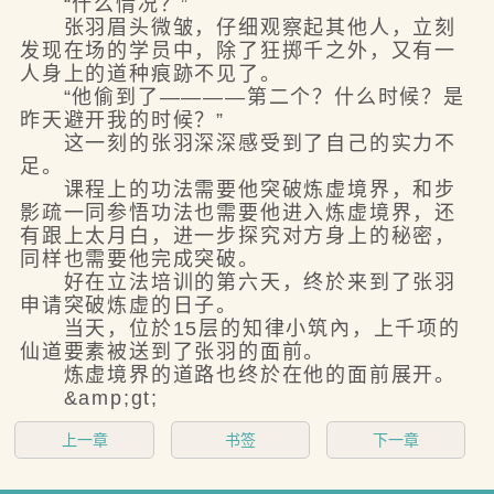
“什么情况？”
张羽眉头微皱，仔细观察起其他人，立刻
发现在场的学员中，除了狂掷千之外，又有一
人身上的道种痕跡不见了。
“他偷到了————第二个？什么时候？是
昨天避开我的时候？”
这一刻的张羽深深感受到了自己的实力不
足。
课程上的功法需要他突破炼虚境界，和步
影疏一同参悟功法也需要他进入炼虚境界，还
有跟上太月白，进一步探究对方身上的秘密，
同样也需要他完成突破。
好在立法培训的第六天，终於来到了张羽
申请突破炼虚的日子。
当天，位於15层的知律小筑內，上千项的
仙道要素被送到了张羽的面前。
炼虚境界的道路也终於在他的面前展开。
&amp;gt;
上一章
书签
下一章