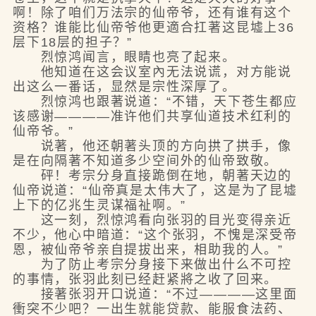
啊！除了咱们万法宗的仙帝爷，还有谁有这个
资格？谁能比仙帝爷他更適合扛著这昆墟上36
层下18层的担子？”
烈惊鸿闻言，眼睛也亮了起来。
他知道在这会议室內无法说谎，对方能说
出这么一番话，显然是宗性深厚了。
烈惊鸿也跟著说道：“不错，天下苍生都应
该感谢————准许他们共享仙道技术红利的
仙帝爷。”
说著，他还朝著头顶的方向拱了拱手，像
是在向隔著不知道多少空间外的仙帝致敬。
砰！考宗分身直接跪倒在地，朝著天边的
仙帝说道：“仙帝真是太伟大了，这是为了昆墟
上下的亿兆生灵谋福祉啊。”
这一刻，烈惊鸿看向张羽的目光变得亲近
不少，他心中暗道：“这个张羽，不愧是深受帝
恩，被仙帝爷亲自提拔出来，相助我的人。”
为了防止考宗分身接下来做出什么不可控
的事情，张羽此刻已经赶紧將之收了回来。
接著张羽开口说道：“不过————这里面
衝突不少吧？一出生就能贷款、能服食法药、