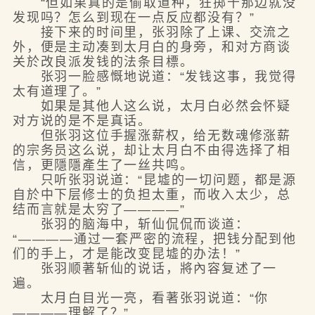
“但如果真的是偷取道种，狂掷千那边就没
发现吗？怎么到现在一点反应都没有？”
接下来的时间里，张羽除了上课、交流之
外，便是主动凑到太月白的身旁，和对方商谈
关於改良派发钱的法条目標。
张羽一脸感慨地说道：“发钱这事，我觉得
太有道理了。”
如果是其他人这么说，太月白必然会怀疑
对方说的是不是真话。
但张羽这位手握涨薪权，给无数魂修涨薪
的宗务员这么说，却让太月白不由得选择了相
信，更隱隱產生了一丝共鸣。
只听张羽说道：“昆墟的一切问题，都是源
自於中下层修士的负担太重，而收入太少，总
结而言就是太穷了————”
张羽的脑海中，斩仙侃侃而谈道：
“————通过一套严密的流程，把钱分配到他
们的手上，才是能改变昆墟的办法！”
张羽顺著斩仙的说话，將內容复述了一
遍。
太月白目光一亮，看著张羽说道：“你
————理解了？”