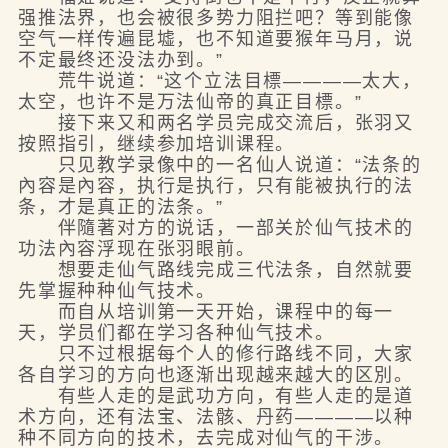
强推法界，也会被很多势力阻拦吧？等到能像
空气一样传遍昆墟，也不知道要猴年马月，说
不定最终还没法办到。”
荒牛说道：“这个立法目標————太大，
太空，也许不是万法仙帝的真正目標。”
接下来又和两名学员完成交流后，张羽又
按照指引，继续参加培训课程。
只见教学录像中的一名仙人说道：“法条的
內容是內容，执行是执行，只有能被执行的法
条，才是真正的法条。”
伴隨著对方的说话，一部关於仙气技术的
功法內容浮现在张羽眼前。
想要走仙气路线完成三代法条，自然就要
先掌握种种仙气技术。
而自从培训第一天开始，课程中的每一
天，学员们都在学习各种仙气技术。
只不过根据每个人的修行路线不同，大家
各自学习的方向也逐渐出现越来越大的区別。
有些人走的是武功方向，有些人走的是道
术方向，还有法宝、法骸、丹药————以种
种不同方向的技术，去完成对仙气的干涉。