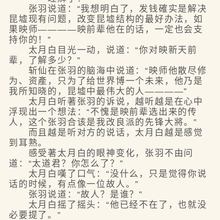
张羽说道：“我想明白了，发钱確实是解决
昆墟现有问题，改变昆墟结构的最好办法，如
果映师————映前辈他在的话，一定也会支
持你的！”
太月白目光一动，说道：“你对映新天前
辈，了解多少？”
斩仙在张羽的脑海中说道：“映师他散尽修
为、资產，只为了给世界博一个未来，他乃是
我所知晓的，昆墟中最伟大的人————”
太月白听著张羽的诉说，越听越是在心中
浮现出一个想法：“不愧是映前辈选出来的传
人，这个张羽合该是我改良派的先锋大將。”
而且越是听对方的说话，太月白越是感觉
到耳熟。
感受著太月白的眼神变化，张羽不由问
道：“太道君？你怎么了？”
太月白嘆了口气：“没什么，只是觉得你说
话的时候，有点像一位故人。”
张羽说道：“故人？是谁？”
太月白摇了摇头：“他已经不在了，也就没
必要提了。”