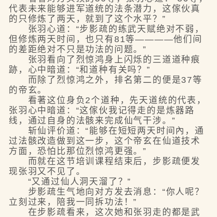
代表未来能够进军道统的法条潜力，这傢伙真
的只修炼了两天，就到了这个水平？”
张羽心道：“步影疏的练武天赋绝对不弱，
但修炼两天时间，也只有81等————他们间
的差距绝对不只是功法的问题。”
张羽看向了烈惊鸿身上闪烁的三道道种痕
跡，心中暗道：“和道种有关吗？”
而除了烈惊鸿之外，排名第二的便是37等
的帝玄。
看著这位身负2个道种，先天道统的代表，
张羽心中暗道：“这傢伙我记得走的是炼器路
线，通过自身的法骸来完成仙气干涉。”
斩仙评价道：“能够在短短两天时间內，通
过法骸改造做到这一步，这个帝玄在仙道技术
方面，恐怕比那位烈惊鸿更强。”
而就在这节培训课程结束后，步影疏便发
现张羽又不见了。
“又通过仙人洞天溜了？”
步影疏生气地向对方发去消息：“你人呢？
立刻过来，陪我一同拆功法！”
在步影疏看来，这次她和张羽走的都是武