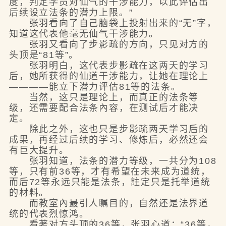
度，判定学员对仙气的干涉能力，以此评估出
后续设立法条的潜力上限。”
张羽看向了自己脑袋上投射出来的“无”字，
知道这代表他毫无仙气干涉能力。
张羽又看向了步影疏的方向，只见对方的
头顶是“81等”。
张羽明白，这代表步影疏在这两天的学习
后，她所获得的仙道干涉能力，让她在理论上
————能立下潜力评估81等的法条。
当然，这只是理论上，而真正的法条等
级，还需要配合法条內容，在测试后才能决
定。
除此之外，这也只是步影疏两天学习后的
成果，再经过后续的学习、修炼后，必然还会
有巨大提升。
张羽知道，法条的潜力等级，一共分为108
等，只有前36等，才有希望在未来成为道统，
而后72等永远只能是法条，註定只是托举道统
的材料。
而教室內最引人瞩目的，自然还是法界道
统的代表烈惊鸿。
看著对方头顶的36等，张羽心道：“36等，